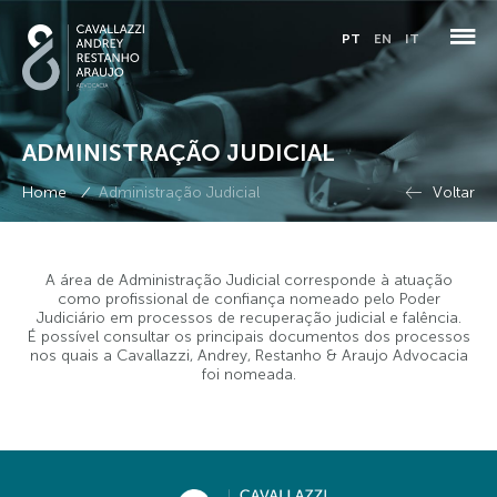
PT
EN
IT
ADMINISTRAÇÃO JUDICIAL
QUEM SOMOS
/
Home
Administração Judicial
Voltar
PESSOAS
ESPECIALIDADES
A área de Administração Judicial corresponde à atuação
como profissional de confiança nomeado pelo Poder
COMPLIANCE
Judiciário em processos de recuperação judicial e falência.
É possível consultar os principais documentos dos processos
nos quais a Cavallazzi, Andrey, Restanho & Araujo Advocacia
ADMINISTRAÇÃO JUDICIAL
foi nomeada.
BLOG
CONTATO