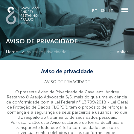
PT
EN
IT
AVISO DE PRIVACIDADE
QUEM SOMOS
/
Home
Aviso de privacidade
Voltar
PESSOAS
ESPECIALIDADES
Aviso de privacidade
AVISO DE PRIVACIDADE
COMPLIANCE
O presente Aviso de Privacidade da Cavallazzi Andrey
Restanho & Araujo Advocacia S/S, mais do que uma evidência
ADMINISTRAÇÃO JUDICIAL
de conformidade com a Lei Federal nº 13.709/2018 - Lei Geral
de Proteção de Dados (“LGPD”), tem o propósito de reforçar a
confiança e a segurança de seus parceiros e usuários, no que
BLOG
diz respeito ao tratamento de seus dados pessoais.
Por esta razão, este Aviso esclarece de forma detalhada e
transparente tudo que é feito com os dados pessoais
CONTATO
eventualmente coletados no site, conforme segue.