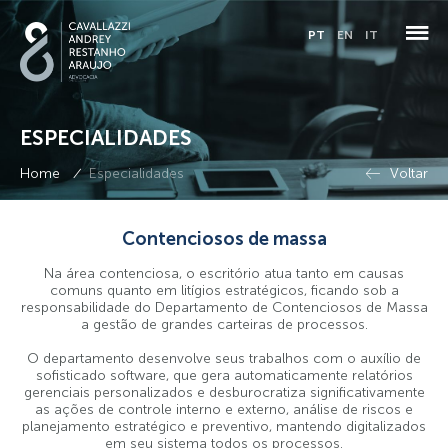
PT
EN
IT
ESPECIALIDADES
QUEM SOMOS
/
Home
Especialidades
Voltar
PESSOAS
ESPECIALIDADES
Contenciosos de massa
Na área contenciosa, o escritório atua tanto em causas
COMPLIANCE
comuns quanto em litígios estratégicos, ficando sob a
responsabilidade do Departamento de Contenciosos de Massa
a gestão de grandes carteiras de processos.
ADMINISTRAÇÃO JUDICIAL
O departamento desenvolve seus trabalhos com o auxílio de
sofisticado software, que gera automaticamente relatórios
BLOG
gerenciais personalizados e desburocratiza significativamente
as ações de controle interno e externo, análise de riscos e
planejamento estratégico e preventivo, mantendo digitalizados
CONTATO
em seu sistema todos os processos.